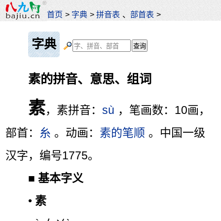
首页
>
字典
>
拼音表
、
部首表
>
字典
素的拼音、意思、组词
素
，素拼音：
sù
，笔画数：10画，
部首：
糸
。动画：
素的笔顺
。中国一级
汉字，编号1775。
■
基本字义
•
素