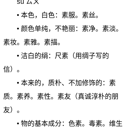
sù ㄙㄨˋ
• 本色，白色：素服。素丝。
• 颜色单纯，不艳丽：素净。素淡。
素妆。素雅。素描。
• 洁白的绢：尺素（用绸子写的
信）。
• 本来的，质朴、不加修饰的：素
质。素养。素性。素友（真诚淳朴的朋
友）。
• 物的基本成分：色素。毒素。维生