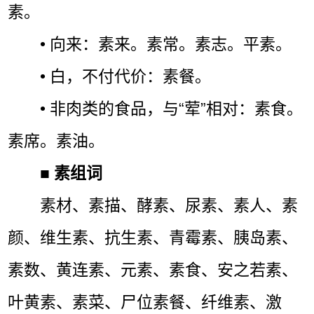
素。
• 向来：素来。素常。素志。平素。
• 白，不付代价：素餐。
• 非肉类的食品，与“荤”相对：素食。
素席。素油。
■
素组词
素材、素描、酵素、尿素、素人、素
颜、维生素、抗生素、青霉素、胰岛素、
素数、黄连素、元素、素食、安之若素、
叶黄素、素菜、尸位素餐、纤维素、激