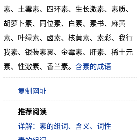
素、土霉素、四环素、生长激素、素质、
胡萝卜素、同位素、白素、素书、麻黄
素、叶绿素、卤素、核黄素、素彩、我行
我素、银装素裹、金霉素、肝素、稀土元
素、性激素、香兰素。
含素的成语
推荐阅读
详解：素的组词、含义、词性