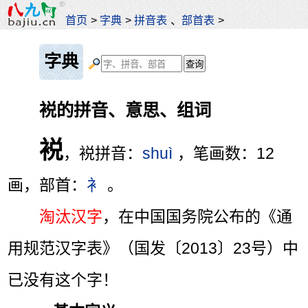
首页
>
字典
>
拼音表
、
部首表
>
字典
裞的拼音、意思、组词
裞
，裞拼音：
shuì
，笔画数：12
画，部首：
衤
。
淘汰汉字
，在中国国务院公布的《通
用规范汉字表》（国发〔2013〕23号）中
已没有这个字！