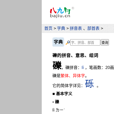
首页
>
字典
>
拼音表
、
部首表
>
字典
礫的拼音、意思、组词
礫
，礫拼音：
lì
，笔画数：20
礫是
繁体、异体字
。
砾
它的简体字详见：
。
■
基本字义
•
礫
lì ㄌㄧˋ