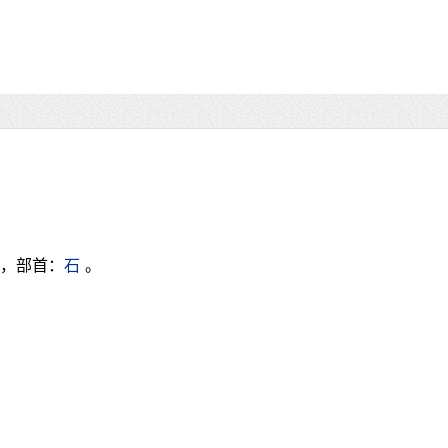
画，部首：
石
。