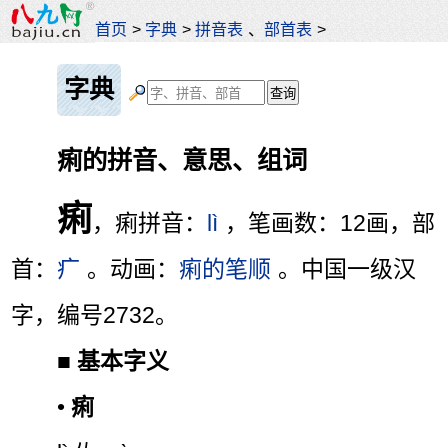
首页
>
字典
>
拼音表
、
部首表
>
字典
痢的拼音、意思、组词
痢
，痢拼音：
lì
，笔画数：12画，部
首：
疒
。动画：
痢的笔顺
。中国一级汉
字，编号2732。
■
基本字义
•
痢