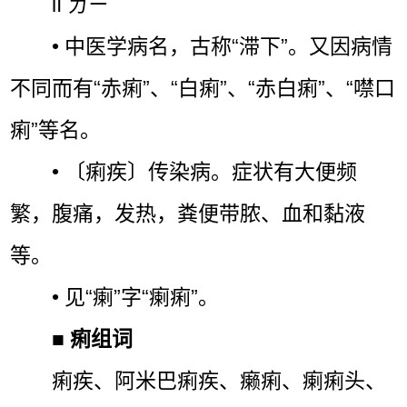
lì ㄌㄧˋ
• 中医学病名，古称“滞下”。又因病情
不同而有“赤痢”、“白痢”、“赤白痢”、“噤口
痢”等名。
• 〔痢疾〕传染病。症状有大便频
繁，腹痛，发热，粪便带脓、血和黏液
等。
• 见“瘌”字“瘌痢”。
■
痢组词
痢疾、阿米巴痢疾、癞痢、瘌痢头、