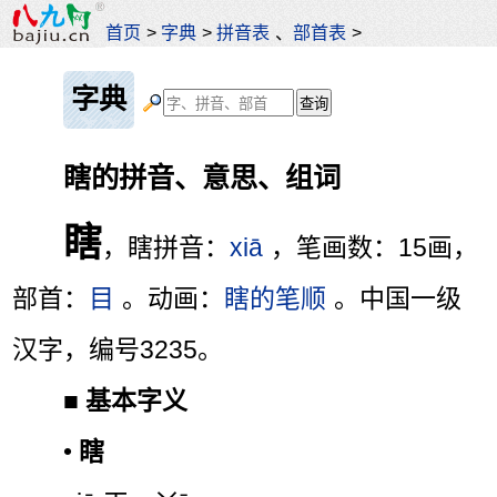
首页
>
字典
>
拼音表
、
部首表
>
字典
瞎的拼音、意思、组词
瞎
，瞎拼音：
xiā
，笔画数：15画，
部首：
目
。动画：
瞎的笔顺
。中国一级
汉字，编号3235。
■
基本字义
•
瞎