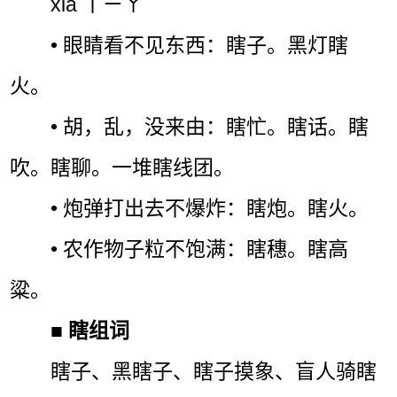
xiā ㄒㄧㄚˉ
• 眼睛看不见东西：瞎子。黑灯瞎
火。
• 胡，乱，没来由：瞎忙。瞎话。瞎
吹。瞎聊。一堆瞎线团。
• 炮弹打出去不爆炸：瞎炮。瞎火。
• 农作物子粒不饱满：瞎穗。瞎高
粱。
■
瞎组词
瞎子、黑瞎子、瞎子摸象、盲人骑瞎