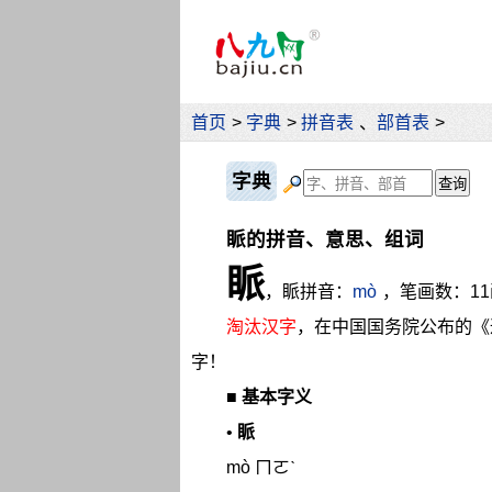
首页
>
字典
>
拼音表
、
部首表
>
字典
眽的拼音、意思、组词
眽
，眽拼音：
mò
，笔画数：1
淘汰汉字
，在中国国务院公布的《
字！
■
基本字义
•
眽
mò ㄇㄛˋ