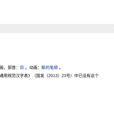
1画，部首：
目
。动画：
眽的笔顺
。
通用规范汉字表》（国发〔2013〕23号）中已没有这个