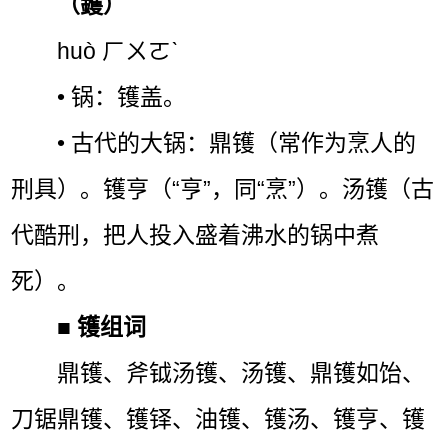
（鑊）
huò ㄏㄨㄛˋ
• 锅：镬盖。
• 古代的大锅：鼎镬（常作为烹人的
刑具）。镬亨（“亨”，同“烹”）。汤镬（古
代酷刑，把人投入盛着沸水的锅中煮
死）。
■
镬组词
鼎镬、斧钺汤镬、汤镬、鼎镬如饴、
刀锯鼎镬、镬铎、油镬、镬汤、镬亨、镬