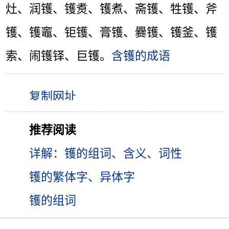
灶、润镬、镬煑、镬煮、斋镬、牲镬、斧
镬、镬竈、钜镬、膏镬、爨镬、镬釜、镬
索、闹镬铎、巨镬。
含镬的成语
推荐阅读
详解：镬的组词、含义、词性
镬的繁体字、异体字
镬的组词