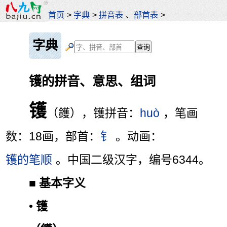
首页
>
字典
>
拼音表
、
部首表
>
字典
镬的拼音、意思、组词
镬
（鑊），镬拼音：
huò
，笔画
数：18画，部首：
钅
。动画：
镬的笔顺
。中国二级汉字，编号6344。
■
基本字义
•
镬