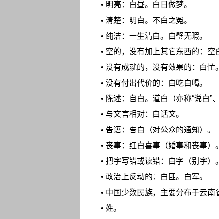
• 明亮：白昼。白日做梦。
• 清楚：明白。不白之冤。
• 纯洁：一生清白。白璧无瑕。
• 空的，没有加上其它东西的：空
• 没有成就的，没有效果的：白忙
• 没有付出代价的：白吃白喝。
• 陈述：自白。道白（亦称“说白”、
• 与文言相对：白话文。
• 告语：告白（对公众的通知）。
• 丧事：红白喜事（婚事和丧事）
• 把字写错或读错：白字（别字）
• 政治上反动的：白匪。白军。
• 中国少数民族，主要分布于云南
• 姓。