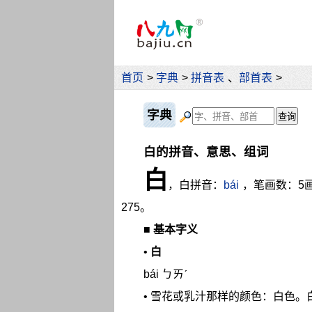
首页
>
字典
>
拼音表
、
部首表
>
字典
白的拼音、意思、组词
白
，白拼音：
bái
，笔画数：5
275。
■
基本字义
•
白
bái ㄅㄞˊ
• 雪花或乳汁那样的颜色：白色。