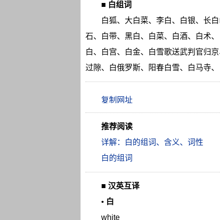
■
白组词
白狐、大白菜、李白、白银、长白
石、白带、黑白、白菜、白酒、白术、
白、白宫、白金、白雪歌送武判官归京
过隙、白俄罗斯、阳春白雪、白马寺、
推荐阅读
详解：白的组词、含义、词性
白的组词
■
汉英互译
•
白
white