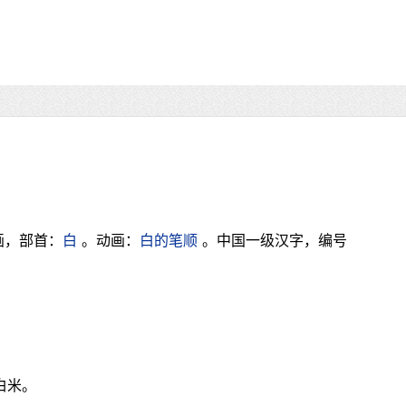
画，部首：
白
。动画：
白的笔顺
。中国一级汉字，编号
白米。