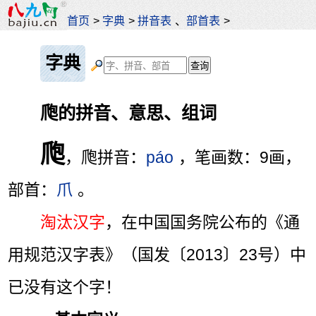
首页
>
字典
>
拼音表
、
部首表
>
字典
爮的拼音、意思、组词
爮
，爮拼音：
páo
，笔画数：9画，
部首：
爪
。
淘汰汉字
，在中国国务院公布的《通
用规范汉字表》（国发〔2013〕23号）中
已没有这个字！