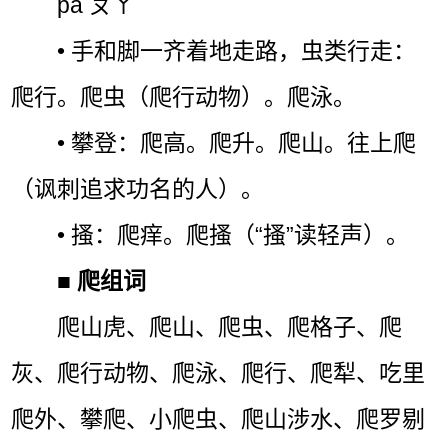
pá ㄆㄚˊ
• 手和脚一齐着地走路，虫类行走：
爬行。爬虫（爬行动物）。爬泳。
• 攀登：爬高。爬升。爬山。往上爬
（讽刺追求功名的人）。
• 搔：爬痒。爬搔（“搔”读轻声）。
■
爬组词
爬山虎、爬山、爬虫、爬格子、爬
灰、爬行动物、爬泳、爬行、爬犁、吃里
爬外、攀爬、小爬虫、爬山涉水、爬罗剔