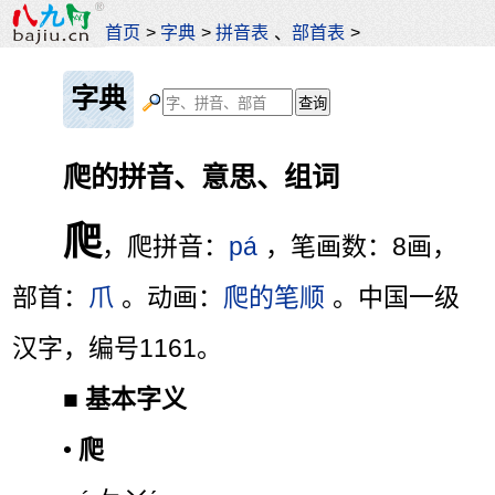
首页
>
字典
>
拼音表
、
部首表
>
字典
爬的拼音、意思、组词
爬
，爬拼音：
pá
，笔画数：8画，
部首：
爪
。动画：
爬的笔顺
。中国一级
汉字，编号1161。
■
基本字义
•
爬