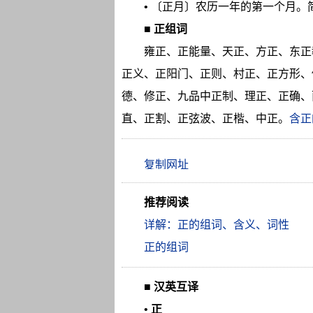
• 〔正月〕农历一年的第一个月。简
■
正组词
雍正、正能量、天正、方正、东正
正义、正阳门、正则、村正、正方形、
德、修正、九品中正制、理正、正确、
直、正割、正弦波、正楷、中正。
含正
推荐阅读
详解：正的组词、含义、词性
正的组词
■
汉英互译
•
正