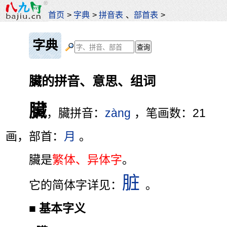
首页
>
字典
>
拼音表
、
部首表
>
字典
臟的拼音、意思、组词
臟
，臟拼音：
zàng
，笔画数：21
画，部首：
月
。
臟是
繁体、异体字
。
脏
它的简体字详见：
。
■
基本字义