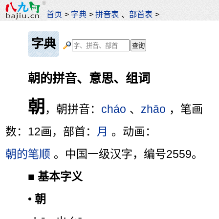
首页
>
字典
>
拼音表
、
部首表
>
字典
朝的拼音、意思、组词
朝
，朝拼音：
cháo
、
zhāo
，笔画
数：12画，部首：
月
。动画：
朝的笔顺
。中国一级汉字，编号2559。
■
基本字义
•
朝