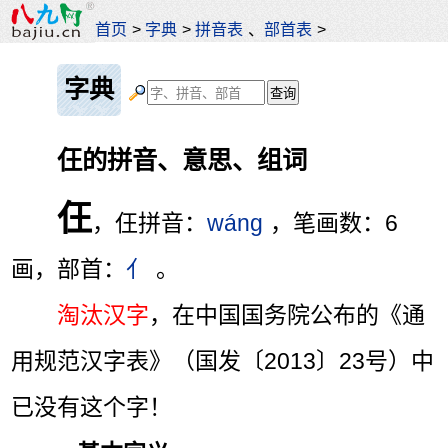
首页
>
字典
>
拼音表
、
部首表
>
字典
仼的拼音、意思、组词
仼
，仼拼音：
wáng
，笔画数：6
画，部首：
亻
。
淘汰汉字
，在中国国务院公布的《通
用规范汉字表》（国发〔2013〕23号）中
已没有这个字！