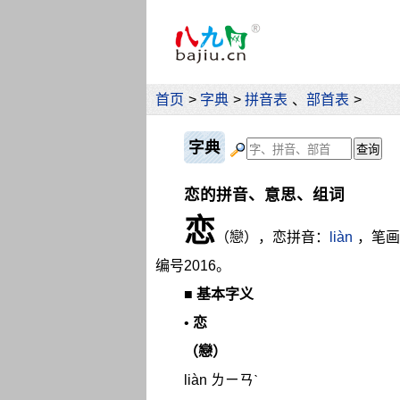
首页
>
字典
>
拼音表
、
部首表
>
字典
恋的拼音、意思、组词
恋
（戀），恋拼音：
liàn
，笔画
编号2016。
■
基本字义
•
恋
（戀）
liàn ㄌㄧㄢˋ