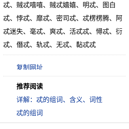
忒、贼忒嘻嘻、贼忒嬉嬉、明忒、图白
忒、悖忒、靡忒、密司忒、忒楞楞腾、阿
忒迷失、毫忒、爽忒、活忒忒、憳忒、衍
忒、僭忒、轨忒、无忒、黏忒忒
推荐阅读
详解：忒的组词、含义、词性
忒的组词