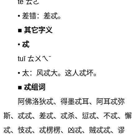
tè ㄊㄜˋ
• 差错：差忒。
■
其它字义
•
忒
tuī ㄊㄨㄟˉ
• 太：风忒大。这人忒坏。
■
忒组词
阿佛洛狄忒、得墨忒耳、阿耳忒弥
斯、忒忒、差忒、忒杀、愆忒、不忒、懈
忒、忮忒、忒楞楞、凶忒、贼忒忒、谬