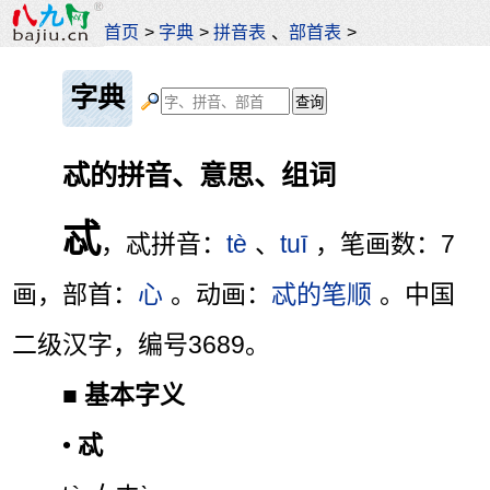
首页
>
字典
>
拼音表
、
部首表
>
字典
忒的拼音、意思、组词
忒
，忒拼音：
tè
、
tuī
，笔画数：7
画，部首：
心
。动画：
忒的笔顺
。中国
二级汉字，编号3689。
■
基本字义
•
忒