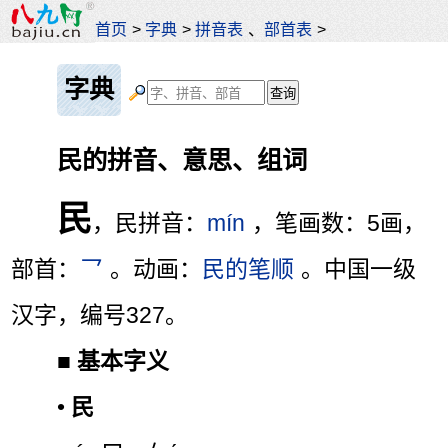
首页
>
字典
>
拼音表
、
部首表
>
字典
民的拼音、意思、组词
民
，民拼音：
mín
，笔画数：5画，
部首：
乛
。动画：
民的笔顺
。中国一级
汉字，编号327。
■
基本字义
•
民