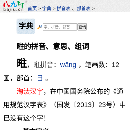
首页
>
字典
>
拼音表
、
部首表
>
字典
暀的拼音、意思、组词
暀
，暀拼音：
wǎng
，笔画数：12
画，部首：
日
。
淘汰汉字
，在中国国务院公布的《通
用规范汉字表》（国发〔2013〕23号）中
已没有这个字！