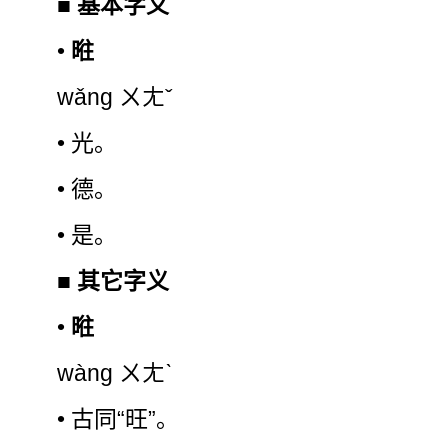
■
基本字义
•
暀
wǎng ㄨㄤˇ
• 光。
• 德。
• 是。
■
其它字义
•
暀
wàng ㄨㄤˋ
• 古同“旺”。