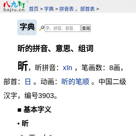
首页
>
字典
>
拼音表
、
部首表
>
字典
昕的拼音、意思、组词
昕
，昕拼音：
xīn
，笔画数：8画，
部首：
日
。动画：
昕的笔顺
。中国二级
汉字，编号3903。
■
基本字义
•
昕