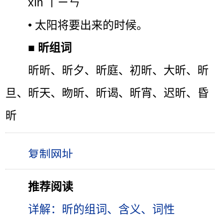
xīn ㄒㄧㄣˉ
• 太阳将要出来的时候。
■
昕组词
昕昕、昕夕、昕庭、初昕、大昕、昕
旦、昕天、昒昕、昕谒、昕宵、迟昕、昏
昕
推荐阅读
详解：昕的组词、含义、词性