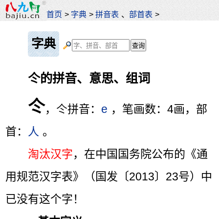
首页
>
字典
>
拼音表
、
部首表
>
字典
仒的拼音、意思、组词
仒
，仒拼音：
e
，笔画数：4画，部
首：
人
。
淘汰汉字
，在中国国务院公布的《通
用规范汉字表》（国发〔2013〕23号）中
已没有这个字！