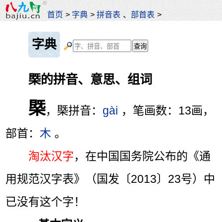
首页
>
字典
>
拼音表
、
部首表
>
字典
槩的拼音、意思、组词
槩
，槩拼音：
gài
，笔画数：13画，
部首：
木
。
淘汰汉字
，在中国国务院公布的《通
用规范汉字表》（国发〔2013〕23号）中
已没有这个字！