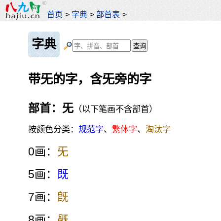
首页
>
字典
>
部首表
>
字典
带旡的字，含旡旁的字
部首：旡
（以下笔画不含部首）
按颜色分类：
规范字
、
繁体字
、
淘汰字
0画：
旡
5画：
既
7画：
旣
8画：
旤