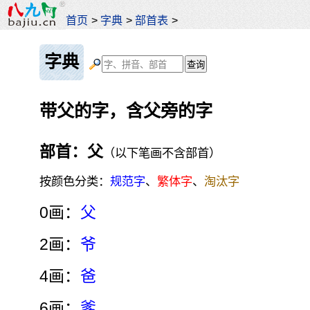
首页
>
字典
>
部首表
>
字典
带父的字，含父旁的字
部首：父
（以下笔画不含部首）
按颜色分类：
规范字
、
繁体字
、
淘汰字
0画：
父
2画：
爷
4画：
爸
6画：
爹