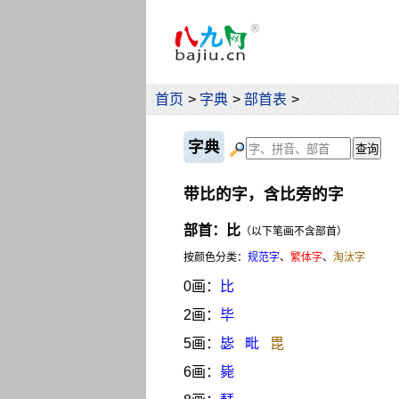
首页
>
字典
>
部首表
>
字典
带比的字，含比旁的字
部首：比
（以下笔画不含部首）
按颜色分类：
规范字
、
繁体字
、
淘汰字
0画：
比
2画：
毕
5画：
毖
毗
毘
6画：
毙