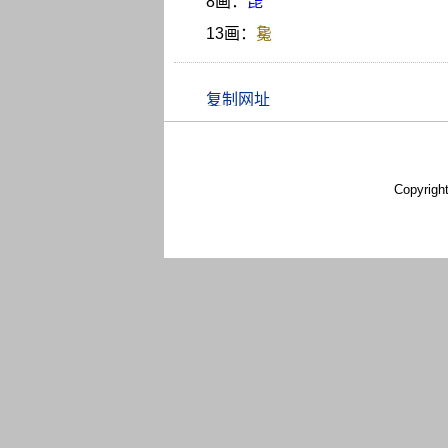
8画：
琵
13画：
毚
Copyrigh