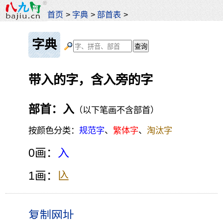
首页
>
字典
>
部首表
>
字典
带入的字，含入旁的字
部首：入
（以下笔画不含部首）
按颜色分类：
规范字
、
繁体字
、
淘汰字
0画：
入
1画：
兦