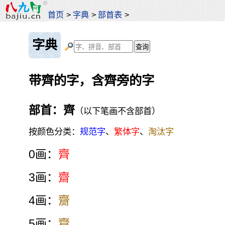
首页
>
字典
>
部首表
>
字典
带齊的字，含齊旁的字
部首：齊
（以下笔画不含部首）
按颜色分类：
规范字
、
繁体字
、
淘汰字
0画：
齊
3画：
齋
4画：
齌
5画：
齍