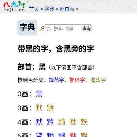
首页
>
字典
>
部首表
>
字典
带黑的字，含黑旁的字
部首：黑
（以下笔画不含部首）
按颜色分类：
规范字
、
繁体字
、
淘汰字
0画：
黑
3画：
黓
黙
4画：
默
黔
黗
黕
黖
5画：
黛
黝
黜
點
黚