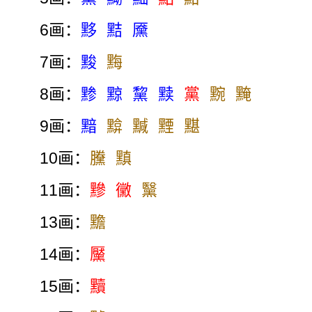
6画：
黟
黠
黡
7画：
黢
黣
8画：
黪
黥
黧
黩
黨
黦
黤
9画：
黯
黭
黬
黫
黮
10画：
黱
黰
11画：
黲
黴
黳
13画：
黵
14画：
黶
15画：
黷