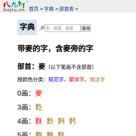
首页
>
字典
>
部首表
>
字典
带麥的字，含麥旁的字
部首：麥
（以下笔画不含部首）
按颜色分类：
规范字
、
繁体字
、
淘汰字
0画：
麥
3画：
麧
4画：
麩
麨
麪
麫
5画：
麭
麬
麮