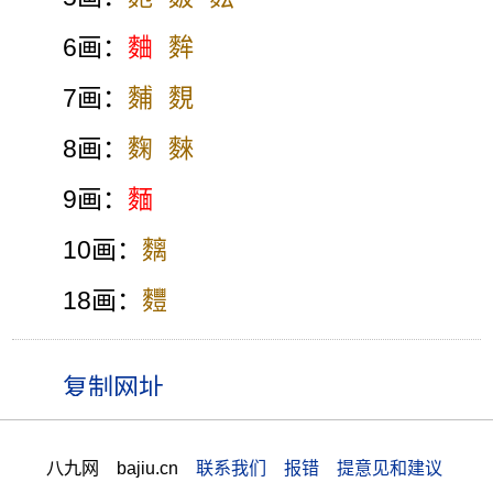
6画：
麯
麰
7画：
麱
麲
8画：
麴
麳
9画：
麵
10画：
麶
18画：
麷
八九网 bajiu.cn
联系我们 报错 提意见和建议