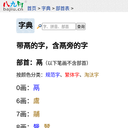
首页
>
字典
>
部首表
>
字典
带鬲的字，含鬲旁的字
部首：鬲
（以下笔画不含部首）
按颜色分类：
规范字
、
繁体字
、
淘汰字
0画：
鬲
6画：
鬳
7画：
鬴
8画：
鬶
鬵