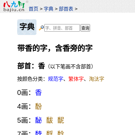
首页
>
字典
>
部首表
>
字典
带香的字，含香旁的字
部首：香
（以下笔画不含部首）
按颜色分类：
规范字
、
繁体字
、
淘汰字
0画：
香
4画：
馚
5画：
馝
馛
馜
7画：
馞
馟
馠