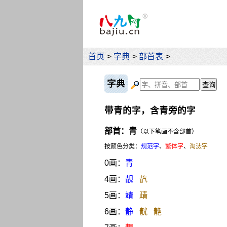
首页
>
字典
>
部首表
>
字典
带青的字，含青旁的字
部首：青
（以下笔画不含部首）
按颜色分类：
规范字
、
繁体字
、
淘汰字
0画：
青
4画：
靓
靔
5画：
靖
靕
6画：
静
靗
靘