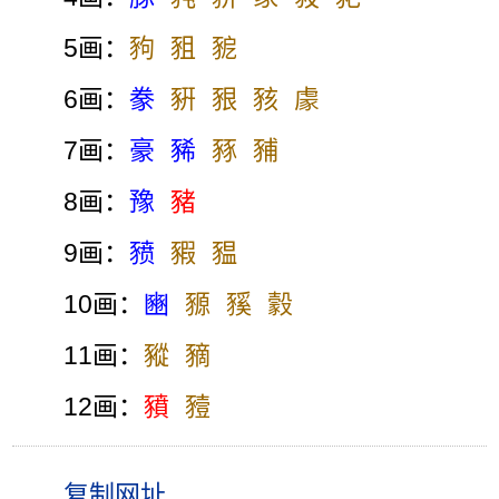
5画：
豞
豠
豟
6画：
豢
豣
豤
豥
豦
7画：
豪
豨
豩
豧
8画：
豫
豬
9画：
豮
豭
豱
10画：
豳
豲
豯
豰
11画：
豵
豴
12画：
豶
豷