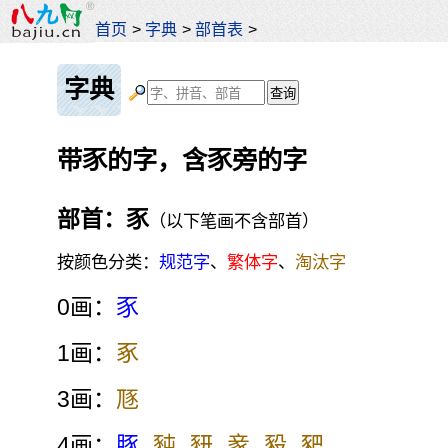
首页
>
字典
>
部首表
>
字典
带豕的字，含豕旁的字
部首：豕
（以下笔画不含部首）
按颜色分类：
规范字
、
繁体字
、
淘汰字
0画：
豕
1画：
豖
3画：
豗
4画：
豚
豘
豜
豙
豛
豝