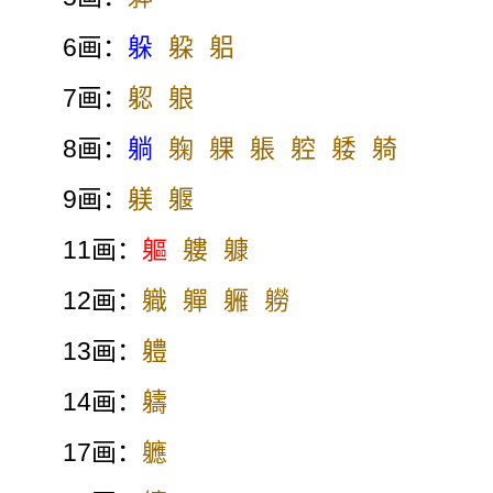
6画：
躲
躱
躳
7画：
躵
躴
8画：
躺
躹
躶
躼
躻
躷
躸
9画：
躾
躽
11画：
軀
軁
躿
12画：
軄
軃
軅
軂
13画：
軆
14画：
軇
17画：
軈