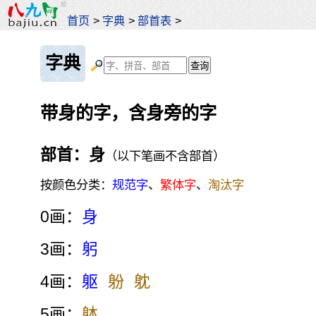
首页
>
字典
>
部首表
>
字典
带身的字，含身旁的字
部首：身
（以下笔画不含部首）
按颜色分类：
规范字
、
繁体字
、
淘汰字
0画：
身
3画：
躬
4画：
躯
躮
躭
5画：
躰