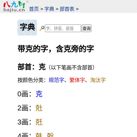
首页
>
字典
>
部首表
>
字典
带克的字，含克旁的字
部首：克
（以下笔画不含部首）
按颜色分类：
规范字
、
繁体字
、
淘汰字
0画：
克
2画：
兙
3画：
兛
4画：
兞
兝