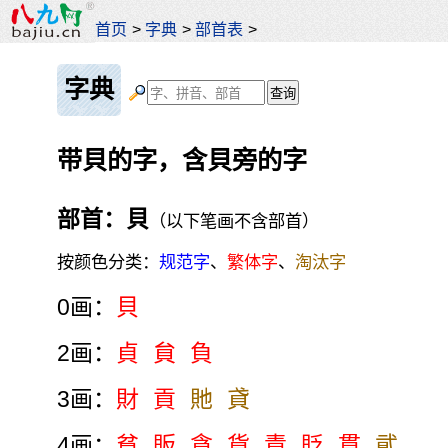
首页
>
字典
>
部首表
>
字典
带貝的字，含貝旁的字
部首：貝
（以下笔画不含部首）
按颜色分类：
规范字
、
繁体字
、
淘汰字
0画：
貝
2画：
貞
貟
負
3画：
財
貢
貤
貣
4画：
貧
販
貪
貨
責
貶
貫
貮