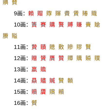
賟
賛
9画：
賴
賵
賯
賱
賮
賲
賰
賳
10画：
簀
賽
購
贅
賻
賺
賷
賶
賸
賹
11画：
贄
賾
贃
贁
贂
賿
贀
12画：
贈
贇
贋
贊
贉
贎
贆
贌
13画：
贏
贍
14画：
贔
贐
贓
贒
贑
15画：
贖
贗
贘
贕
16画：
贙