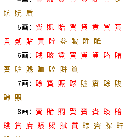
貥
貦
貭
5画：
費
貺
貽
賀
貸
賁
貿
貰
貴
貳
貼
買
貯
貵
貱
貹
貾
6画：
賊
賅
賃
賈
貲
資
賂
賄
賌
賍
賎
賉
賋
賆
筫
7画：
賒
賓
賑
賕
賘
賔
賖
賐
賗
賏
8画：
賣
賭
賙
賢
賫
賚
賧
賠
賤
賞
賡
賬
賜
賦
質
賩
賨
賝
賥