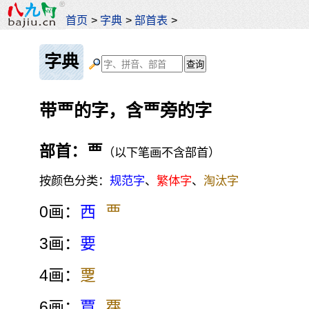
首页
>
字典
>
部首表
>
字典
带覀的字，含覀旁的字
部首：覀
（以下笔画不含部首）
按颜色分类：
规范字
、
繁体字
、
淘汰字
0画：
西
覀
3画：
要
4画：
覂
6画：
覃
覄