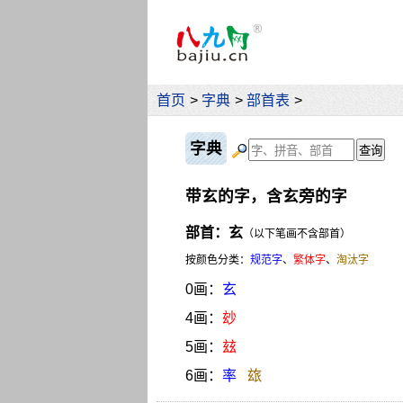
首页
>
字典
>
部首表
>
字典
带玄的字，含玄旁的字
部首：玄
（以下笔画不含部首）
按颜色分类：
规范字
、
繁体字
、
淘汰字
0画：
玄
4画：
玅
5画：
玆
6画：
率
玈