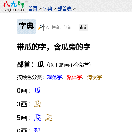
首页
>
字典
>
部首表
>
字典
带瓜的字，含瓜旁的字
部首：瓜
（以下笔画不含部首）
按颜色分类：
规范字
、
繁体字
、
淘汰字
0画：
瓜
3画：
瓝
5画：
瓞
瓟
6画：
瓠