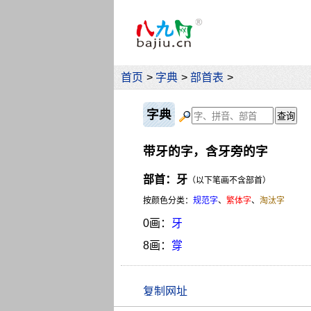
首页
>
字典
>
部首表
>
字典
带牙的字，含牙旁的字
部首：牙
（以下笔画不含部首）
按颜色分类：
规范字
、
繁体字
、
淘汰字
0画：
牙
8画：
牚