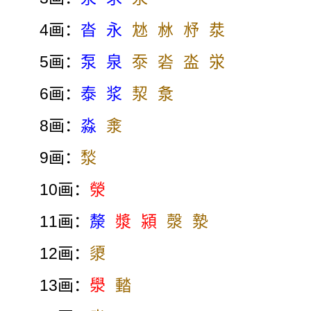
4画：
沓
永
沊
沝
沀
汬
5画：
泵
泉
沗
沯
泴
泶
6画：
泰
浆
洯
洜
8画：
淼
淾
9画：
湬
10画：
滎
11画：
漦
漿
潁
漀
漐
12画：
澃
13画：
澩
濌