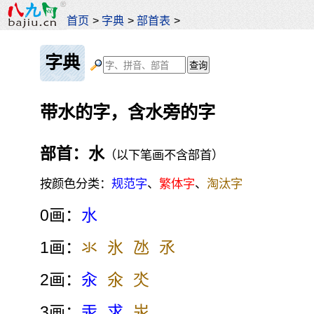
首页
>
字典
>
部首表
>
字典
带水的字，含水旁的字
部首：水
（以下笔画不含部首）
按颜色分类：
规范字
、
繁体字
、
淘汰字
0画：
水
1画：
氺
氷
氹
氶
2画：
汆
氽
氼
3画：
汞
求
汖