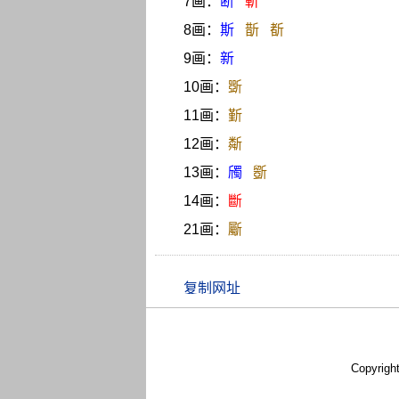
7画：
断
斬
8画：
斯
斮
斱
9画：
新
10画：
斲
11画：
斳
12画：
斴
13画：
斶
斵
14画：
斷
21画：
斸
Copyrigh