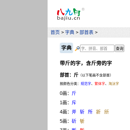
首页
>
字典
>
部首表
>
字典
带斤的字，含斤旁的字
部首：斤
（以下笔画不含部首）
按颜色分类：
规范字
、
繁体字
、
淘汰字
0画：
斤
1画：
斥
4画：
斧
斩
所
斨
斦
5画：
斫
斪