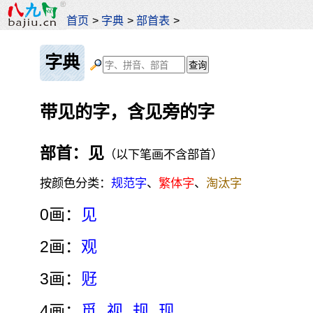
首页
>
字典
>
部首表
>
字典
带见的字，含见旁的字
部首：见
（以下笔画不含部首）
按颜色分类：
规范字
、
繁体字
、
淘汰字
0画：
见
2画：
观
3画：
觃
4画：
觅
视
规
现