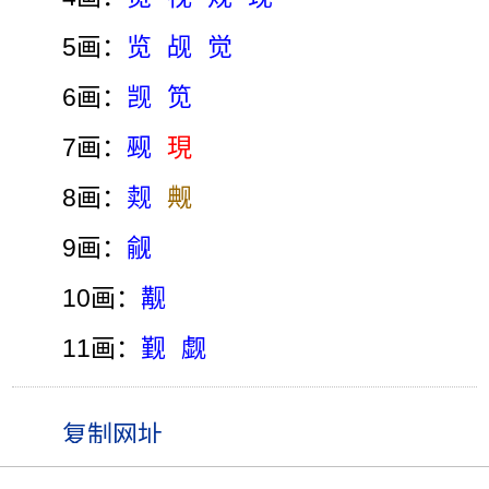
5画：
览
觇
觉
6画：
觊
笕
7画：
觋
現
8画：
觌
觍
9画：
觎
10画：
觏
11画：
觐
觑