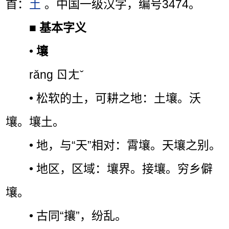
首：
土
。中国一级汉字，编号3474。
■
基本字义
•
壤
rǎng ㄖㄤˇ
• 松软的土，可耕之地：土壤。沃
壤。壤土。
• 地，与“天”相对：霄壤。天壤之别。
• 地区，区域：壤界。接壤。穷乡僻
壤。
• 古同“攘”，纷乱。