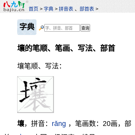
首页
>
字典
>
拼音表
、
部首表
>
字典
壤的笔顺、笔画、写法、部首
壤笔顺、写法：
壤
，拼音：
rǎng
，笔画数：20画，部