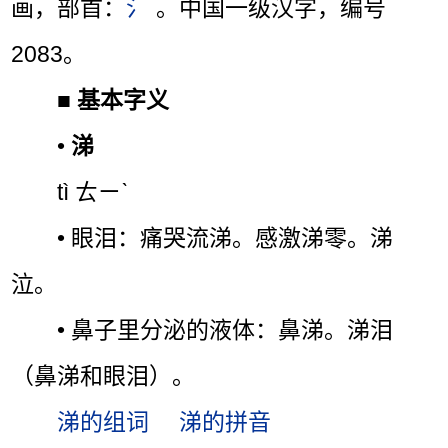
画，部首：
氵
。中国一级汉字，编号
2083。
■
基本字义
•
涕
tì ㄊㄧˋ
• 眼泪：痛哭流涕。感激涕零。涕
泣。
• 鼻子里分泌的液体：鼻涕。涕泪
（鼻涕和眼泪）。
涕的组词
涕的拼音