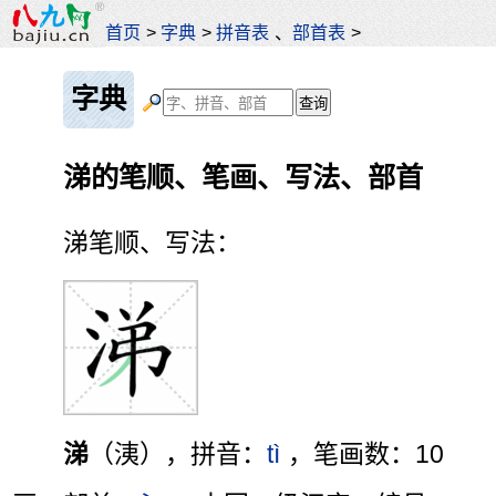
首页
>
字典
>
拼音表
、
部首表
>
字典
涕的笔顺、笔画、写法、部首
涕笔顺、写法：
涕
（洟），拼音：
tì
，笔画数：10