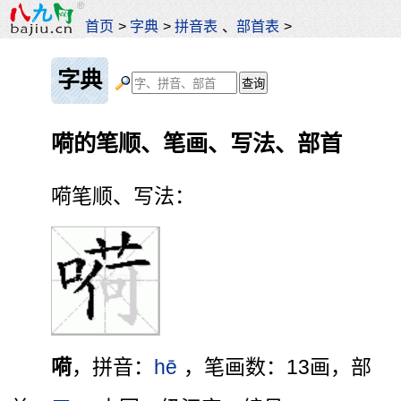
首页
>
字典
>
拼音表
、
部首表
>
字典
嗬的笔顺、笔画、写法、部首
嗬笔顺、写法：
嗬
，拼音：
hē
，笔画数：13画，部