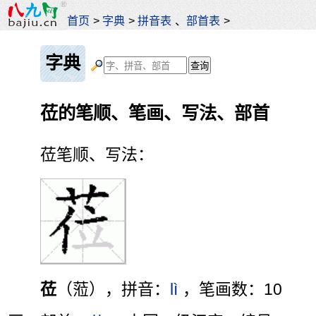
首页
>
字典
>
拼音表
、
部首表
>
字典
莅的笔顺、笔画、写法、部首
莅笔顺、写法：
莅
（蒞），拼音：
lì
，笔画数：10