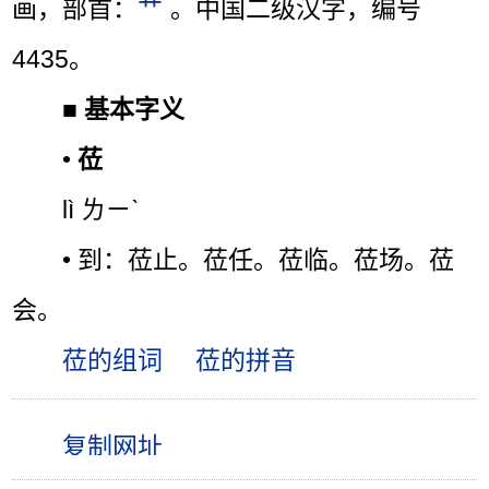
画，部首：
艹
。中国二级汉字，编号
4435。
■
基本字义
•
莅
lì ㄌㄧˋ
• 到：莅止。莅任。莅临。莅场。莅
会。
莅的组词
莅的拼音