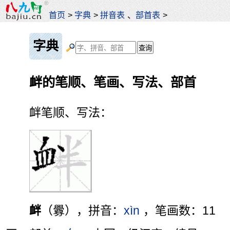
首页
>
字典
>
拼音表
、
部首表
>
字典
衅的笔顺、笔画、写法、部首
衅笔顺、写法：
衅
（釁），拼音：
xìn
，笔画数：11