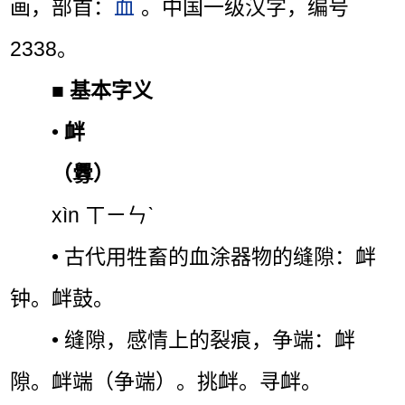
画，部首：
血
。中国一级汉字，编号
2338。
■
基本字义
•
衅
（釁）
xìn ㄒㄧㄣˋ
• 古代用牲畜的血涂器物的缝隙：衅
钟。衅鼓。
• 缝隙，感情上的裂痕，争端：衅
隙。衅端（争端）。挑衅。寻衅。