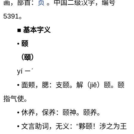
画，部首：
页
。中国二级汉字，编号
5391。
■
基本字义
•
颐
（頤）
yí ㄧˊ
• 面颊，腮：支颐。解（jiě）颐。颐
指气使。
• 休养，保养：颐神。颐养。
• 文言助词，无义：“夥颐！涉之为王