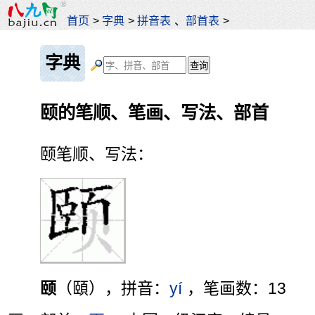
首页
>
字典
>
拼音表
、
部首表
>
字典
颐的笔顺、笔画、写法、部首
颐笔顺、写法：
颐
（頤），拼音：
yí
，笔画数：13