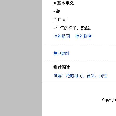
■
基本字义
•
艴
fú ㄈㄨˊ
• 生气的样子：艴然。
艴的组词
艴的拼音
推荐阅读
详解：艴的组词、含义、词性
Copyrigh