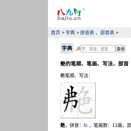
首页
>
字典
>
拼音表
、
部首表
>
字典
艴的笔顺、笔画、写法、部首
艴笔顺、写法：
艴
，拼音：
fú
，笔画数：11画，