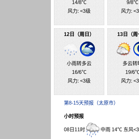
14
/8℃
9
/8℃
风力:
<3级
风力:
<
12日（周日）
13日（周
小雨转多云
多云转
16
/6℃
19
/6
风力:
<3级
风力:
<
第8-15天预报（太原市）
小时预报
08日11时
中雨 14℃ 东风<