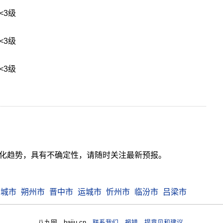
<3级
<3级
<3级
气变化趋势，具有不确定性，请随时关注最新预报。
晋城市
朔州市
晋中市
运城市
忻州市
临汾市
吕梁市
八九网 bajiu.cn
联系我们 报错 提意见和建议